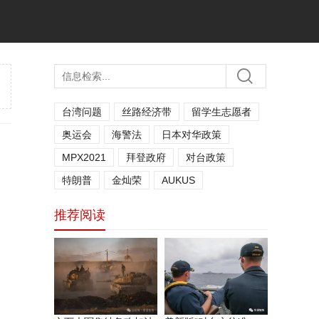
台湾问题
丝路经济带
留学生志愿者
奥运会
海警法
日本对华政策
MPX2021
拜登政府
对台政策
特朗普
金灿荣
AUKUS
推荐阅读