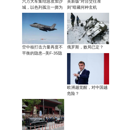
六万大军集结急攻加沙
美新版“对台交往准
城，以色列孤注一掷为
则”暗藏何种玄机
哪般？
空中核打击力量再度不
俄罗斯，败局已定？
平衡的隐患--​美F-35隐
身战斗机完成战术核弹
试
欧洲越觉醒，对中国越
危险？