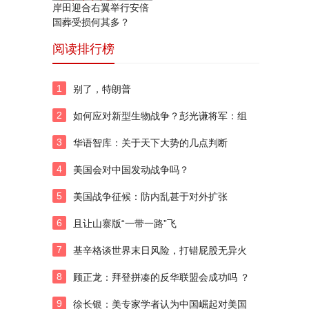
岸田迎合右翼举行安倍
国葬受损何其多？
阅读排行榜
1
别了，特朗普
2
如何应对新型生物战争？彭光谦将军：组
建生物国防军
3
华语智库：关于天下大势的几点判断
4
美国会对中国发动战争吗？
5
美国战争征候：防内乱甚于对外扩张
6
且让山寨版“一带一路”飞
7
基辛格谈世界末日风险，打错屁股无异火
上浇油
8
顾正龙：拜登拼凑的反华联盟会成功吗 ？
9
徐长银：美专家学者认为中国崛起对美国