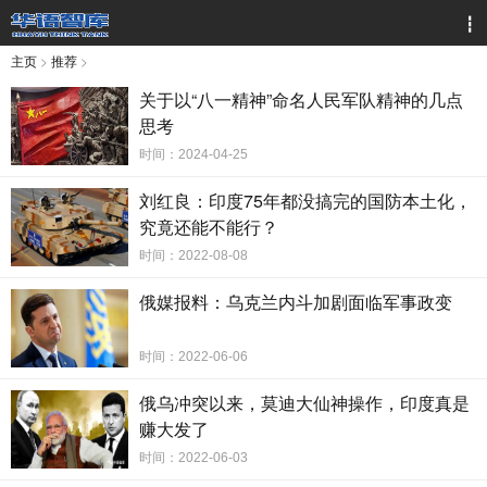
┇
主页
>
推荐
>
关于以“八一精神”命名人民军队精神的几点
思考
时间：2024-04-25
刘红良：印度75年都没搞完的国防本土化，
究竟还能不能行？
时间：2022-08-08
俄媒报料：乌克兰内斗加剧面临军事政变
时间：2022-06-06
俄乌冲突以来，莫迪大仙神操作，印度真是
赚大发了
时间：2022-06-03